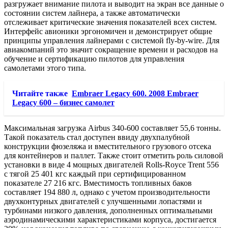
разгружает внимание пилота и выводит на экран все данные о
состоянии систем лайнера, а также автоматически
отслеживает критические значения показателей всех систем.
Интерфейс авионики эргономичен и демонстрирует общие
принципы управления лайнерами с системой fly-by-wire. Для
авиакомпаний это значит сокращение времени и расходов на
обучение и сертификацию пилотов для управления
самолетами этого типа.
Читайте также
Embraer Legacy 600. 2008 Embraer
Legacy 600 – бизнес самолет
Максимальная загрузка Airbus 340-600 составляет 55,6 тонны.
Такой показатель стал доступен ввиду двухпалубной
конструкции фюзеляжа и вместительного грузового отсека
для контейнеров и паллет. Также стоит отметить роль силовой
установки в виде 4 мощных двигателей Rolls-Royce Trent 556
с тягой 25 401 кгс каждый при сертифицированном
показателе 27 216 кгс. Вместимость топливных баков
составляет 194 880 л, однако с учетом производительности
двухконтурных двигателей с улучшенными лопастями и
турбинами низкого давления, дополненных оптимальными
аэродинамическими характеристиками корпуса, достигается