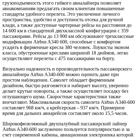
грузоподъемность этого гибкого авиалайнера позволяет
авиакомпаниям предлагать своим клиентам повышенные
стандарты удобного перелета. Это увеличение личного
пространства, удобство и доступность отсека для ручной
клади, а также доступные чартерные рейсы на расстояния до
14 600 км в стандартной двухклассной конфигурации с 359
пассажирами. Рейсы до 13 900 км обслуживают трехклассные
модификации Airbus A340 600, способные с комфортом
усадить в фирменные кресла 380 человек. Лоукосты эконом
класса, обустроенные креслами шириной 18 дюймов, легко
осуществляют перелеты с 475 пассажирами на борту.
Визуально надежность и производительность пассажирского
авиалайнера Airbus A340-600 можно оценить даже при
простом наблюдении. Самолет обладает фирменным
дизайном, быстро разгоняется и набирает высоту, уверенно
делает крутые повороты, а также осуществляет посадку без
оглушающего шума. Скоростные характеристики также
впечатляют. Максимальная скорость самолета Airbus A340-600
составляет 968 км/ч, а крейсерская – 937 км/ч. Примерное
время для дальних авиарейсов составляет около 15,5 часов.
Широкофюзеляжный двухпалубный пассажирский лайнер
Airbus A340-600 заслуженно пользуется популярностью и за
счет современной кабины, авиационная электроника которой