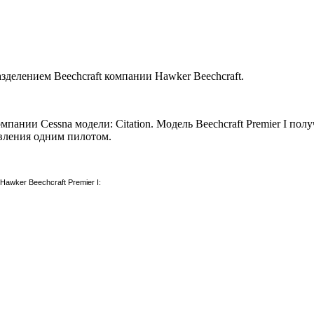
азделением Beechcraft компании Hawker Beechcraft.
омпании Cessna модели: Citation. Модель Beechcraft Premier I п
авления одним пилотом.
wker Beechcraft Premier I: