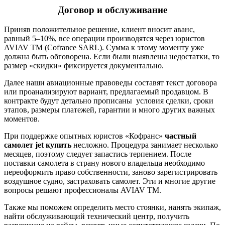
Договор и обслуживание
Приняв положительное решение, клиент вносит аванс,
равный 5–10%, все операции производятся через юристов
AVIAV TM (Cofrance SARL). Сумма к этому моменту уже
должна быть обговорена. Если были выявлены недостатки, то
размер «скидки» фиксируется документально.
Далее наши авиационные правоведы составят текст договора
или проанализируют вариант, предлагаемый продавцом. В
контракте будут детально прописаны условия сделки, сроки
этапов, размеры платежей, гарантии и много других важных
моментов.
При поддержке опытных юристов «Кофранс»
частный
самолет
jet купить
несложно. Процедура занимает несколько
месяцев, поэтому следует запастись терпением. После
поставки самолета в страну нового владельца необходимо
переоформить право собственности, заново зарегистрировать
воздушное судно, застраховать самолет. Эти и многие другие
вопросы решают профессионалы AVIAV TM.
Также мы поможем определить место стоянки, нанять экипаж,
найти обслуживающий технический центр, получить